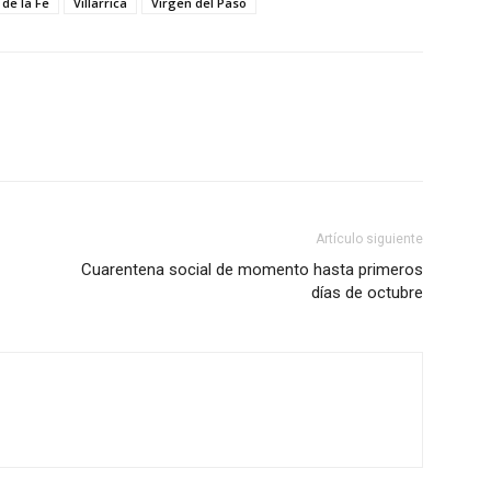
 de la Fe
Villarrica
Virgen del Paso
Artículo siguiente
Cuarentena social de momento hasta primeros
días de octubre