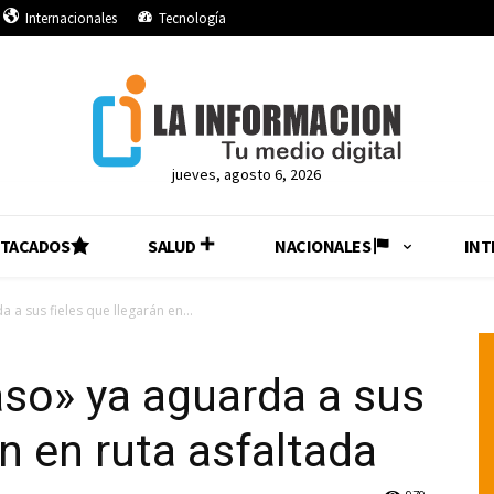
Internacionales
Tecnología
jueves, agosto 6, 2026
STACADOS
SALUD
NACIONALES
INT
 a sus fieles que llegarán en...
aso» ya aguarda a sus
án en ruta asfaltada