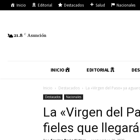
Inicio
Editorial
Destacados
Salud
Nacionales
21.8
C
Asunción
INICIO
EDITORIAL
DE
Inicio
Destacados
La «Virgen del Paso» ya aguarda
Destacados
Nacionales
La «Virgen del P
fieles que llegar