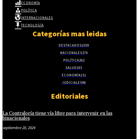
ECONOMÍA
POLÍTICA
INTERNACIONALES
TECNOLOGÍA
Categorías mas leidas
DESTACADOS
1059
NACIONALES
374
POLÍTICA
262
SALUD
185
ECONOMÍA
151
JUDICIALES
96
Editoriales
La Contraloría tiene vía libre para intervenir en las
binacionales
septiembre 20, 2024