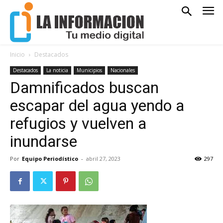
Inicio
Destacados
Destacados
La noticia
Municipios
Nacionales
Damnificados buscan
escapar del agua yendo a
refugios y vuelven a
inundarse
Por
Equipo Periodístico
-
abril 27, 2023
297