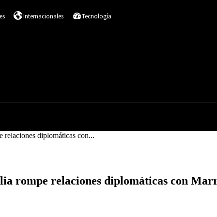
es
Internacionales
Tecnología
DESTACADOS
SALUD
NACIONALES
I
 relaciones diplomáticas con...
elia rompe relaciones diplomáticas con Mar