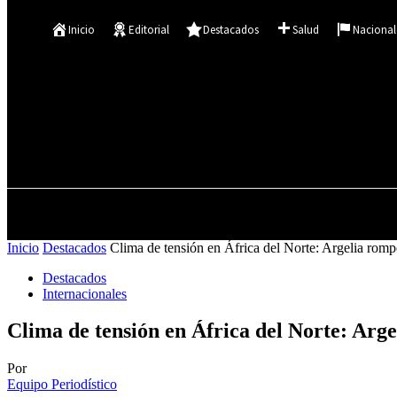
Se te ha enviado una contraseña por correo electrónico.
Inicio
Editorial
Destacados
Salud
Nacional
27.9
C
Asunción
jueves, agosto 6, 2026
INICIO
EDITORIAL
Inicio
Destacados
Clima de tensión en África del Norte: Argelia rompe
Destacados
Internacionales
Clima de tensión en África del Norte: Arg
Por
Equipo Periodístico