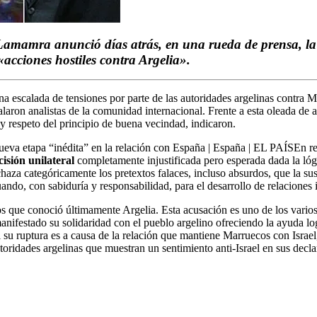
 Lamamra anunció días atrás, en una rueda de prensa, la 
acciones hostiles contra Argelia».
na escalada de tensiones por parte de las autoridades argelinas contra 
laron analistas de la comunidad internacional. Frente a esta oleada de 
d y respeto del principio de buena vecindad, indicaron.
En re
isión unilateral
completamente injustificada pero esperada dada la lóg
chaza categóricamente los pretextos falaces, incluso absurdos, que la s
uando, con sabiduría y responsabilidad, para el desarrollo de relaciones 
os que conoció últimamente Argelia. Esta acusación es uno de los varios 
stado su solidaridad con el pueblo argelino ofreciendo la ayuda logíst
gel su ruptura es a causa de la relación que mantiene Marruecos con Israe
utoridades argelinas que muestran un sentimiento anti-Israel en sus decla