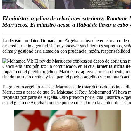
El ministro argelino de relaciones exteriores, Ramtane
Marruecos. El ministro acusó a Rabat de llevar a cabo «
La decisión unilateral tomada por Argelia se inscribe en el marco de u
descreditar la imagen del Reino y socavar sus intereses supremos, seña
calma y gestionó esta situación con prudencia, razón, responsabilida
Cancillería hizo público un comunicado, en el cual
lamenta dicha dec
impacto en el pueblo argelino. Marruecos, agrega la misma fuente, re
siendo un socio creíble y leal para el pueblo argelino y continuará act
El gobierno argelino acusa a Marruecos de estar detrás de los incendi
Marruecos a pesar de que Su Majestad el Rey, Mohammed VI haya manife
respuesta por parte de Argelia. Otro pretexto por el cual justifica Ar
es del gusto de Argelia como se puede constatar en la actitud de las a