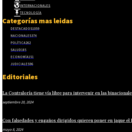
INTERNACIONALES
TECNOLOGÍA
Categorías mas leidas
DESTACADOS
1059
NACIONALES
374
POLÍTICA
262
SALUD
185
ECONOMÍA
151
JUDICIALES
96
Editoriales
La Contraloría tiene vía libre para intervenir en las binacionale
septiembre 20, 2024
Con falsedades y engaños dirigidos quieren poner en jaque el
mayo 8, 2024