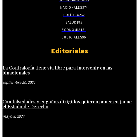
NACIONALES
374
POLÍTICA
262
SALUD
185
ECONOMÍA
151
JUDICIALES
96
Editoriales
La Contraloría tiene vía libre para intervenir en las
binacionales
septiembre 20, 2024
Con falsedades y engaños dirigidos quieren poner en jaque
el Estado de Derecho
mayo 8, 2024