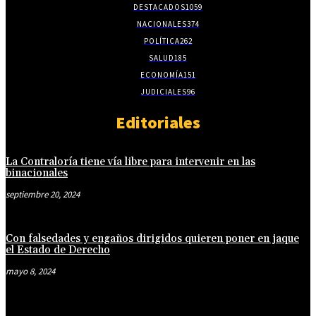
DESTACADOS
1059
NACIONALES
374
POLÍTICA
262
SALUD
185
ECONOMÍA
151
JUDICIALES
96
Editoriales
La Contraloría tiene vía libre para intervenir en las
binacionales
septiembre 20, 2024
Con falsedades y engaños dirigidos quieren poner en jaque
el Estado de Derecho
mayo 8, 2024