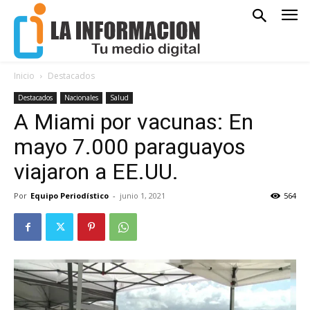
Inicio
Destacados
Destacados
Nacionales
Salud
A Miami por vacunas: En
mayo 7.000 paraguayos
viajaron a EE.UU.
Por
Equipo Periodístico
-
junio 1, 2021
564